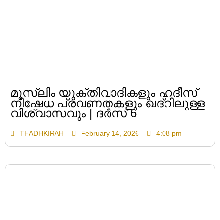
മുസ്ലിം യുക്തിവാദികളും ഹദീസ്
നിഷേധ പ്രവണതകളും ഖദ്റിലുള്ള
വിശ്വാസവും | ദർസ് 6
THADHKIRAH
February 14, 2026
4:08 pm