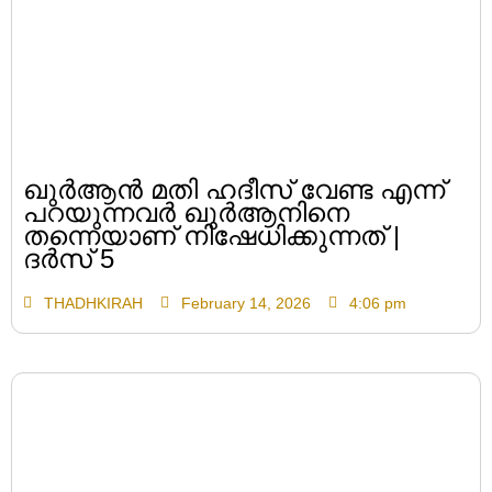
ഖുർആൻ മതി ഹദീസ് വേണ്ട എന്ന്
പറയുന്നവർ ഖുർആനിനെ
തന്നെയാണ് നിഷേധിക്കുന്നത് |
ദർസ് 5
THADHKIRAH
February 14, 2026
4:06 pm