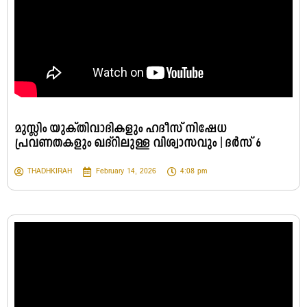
മുസ്ലിം യുക്തിവാദികളും ഹദീസ് നിഷേധ
പ്രവണതകളും ഖദ്റിലുള്ള വിശ്വാസവും | ദർസ് 6
THADHKIRAH
February 14, 2026
4:08 pm