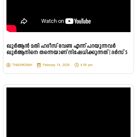
ഖുർആൻ മതി ഹദീസ് വേണ്ട എന്ന് പറയുന്നവർ
ഖുർആനിനെ തന്നെയാണ് നിഷേധിക്കുന്നത് | ദർസ് 5
THADHKIRAH
February 14, 2026
4:06 pm