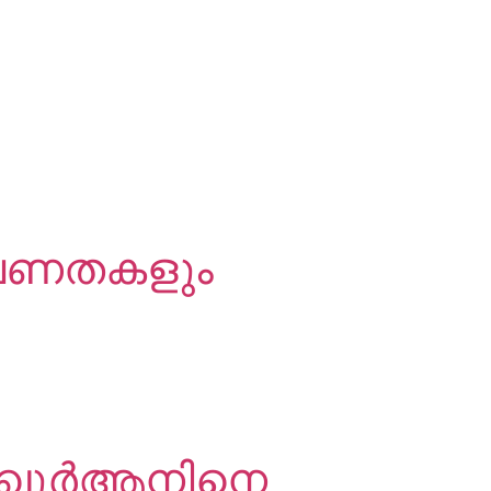
്രവണതകളും
ർ ഖുർആനിനെ