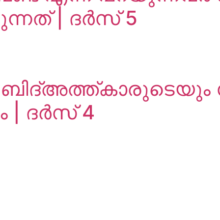
ന്നത് | ദർസ് 5
 ബിദ്അത്ത്കാരുടെയും
ം | ദർസ് 4