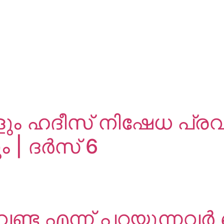
കളും ഹദീസ് നിഷേധ പ
ം | ദർസ് 6
ണ്ട എന്ന് പറയുന്നവ