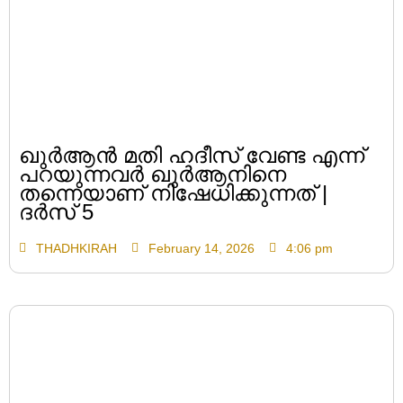
ഖുർആൻ മതി ഹദീസ് വേണ്ട എന്ന്
പറയുന്നവർ ഖുർആനിനെ
തന്നെയാണ് നിഷേധിക്കുന്നത് |
ദർസ് 5
THADHKIRAH
February 14, 2026
4:06 pm