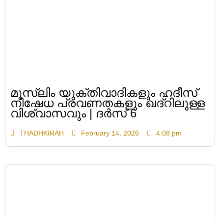
മുസ്ലിം യുക്തിവാദികളും ഹദീസ്
നിഷേധ പ്രവണതകളും ഖദ്റിലുള്ള
വിശ്വാസവും | ദർസ് 6
THADHKIRAH
February 14, 2026
4:08 pm