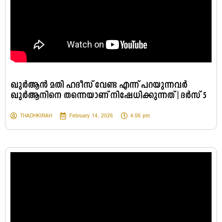
ഖുർആൻ മതി ഹദീസ് വേണ്ട എന്ന് പറയുന്നവർ
ഖുർആനിനെ തന്നെയാണ് നിഷേധിക്കുന്നത് | ദർസ് 5
THADHKIRAH
February 14, 2026
4:06 pm