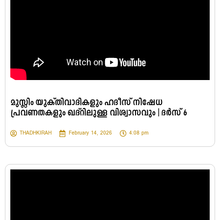
മുസ്ലിം യുക്തിവാദികളും ഹദീസ് നിഷേധ
പ്രവണതകളും ഖദ്റിലുള്ള വിശ്വാസവും | ദർസ് 6
THADHKIRAH
February 14, 2026
4:08 pm