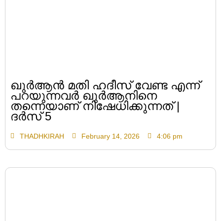
ഖുർആൻ മതി ഹദീസ് വേണ്ട എന്ന്
പറയുന്നവർ ഖുർആനിനെ
തന്നെയാണ് നിഷേധിക്കുന്നത് |
ദർസ് 5
THADHKIRAH
February 14, 2026
4:06 pm