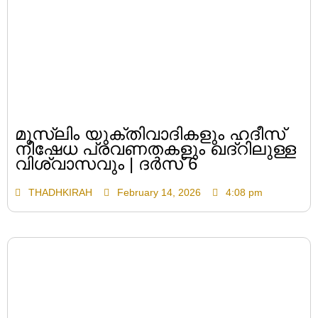
മുസ്ലിം യുക്തിവാദികളും ഹദീസ്
നിഷേധ പ്രവണതകളും ഖദ്റിലുള്ള
വിശ്വാസവും | ദർസ് 6
THADHKIRAH
February 14, 2026
4:08 pm