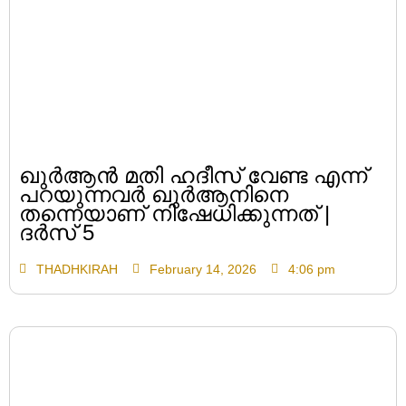
ഖുർആൻ മതി ഹദീസ് വേണ്ട എന്ന്
പറയുന്നവർ ഖുർആനിനെ
തന്നെയാണ് നിഷേധിക്കുന്നത് |
ദർസ് 5
THADHKIRAH
February 14, 2026
4:06 pm