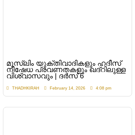
മുസ്ലിം യുക്തിവാദികളും ഹദീസ്
നിഷേധ പ്രവണതകളും ഖദ്റിലുള്ള
വിശ്വാസവും | ദർസ് 6
THADHKIRAH
February 14, 2026
4:08 pm