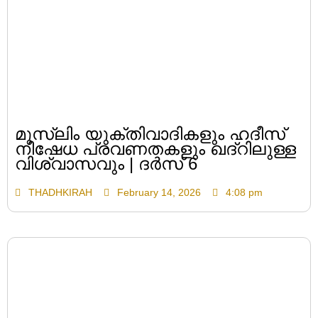
മുസ്ലിം യുക്തിവാദികളും ഹദീസ്
നിഷേധ പ്രവണതകളും ഖദ്റിലുള്ള
വിശ്വാസവും | ദർസ് 6
THADHKIRAH
February 14, 2026
4:08 pm