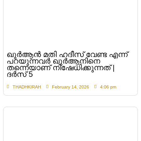
ഖുർആൻ മതി ഹദീസ് വേണ്ട എന്ന്
പറയുന്നവർ ഖുർആനിനെ
തന്നെയാണ് നിഷേധിക്കുന്നത് |
ദർസ് 5
THADHKIRAH
February 14, 2026
4:06 pm