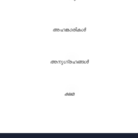
അഹങ്കാരികൾ
%SIZE%
അനുഗ്രഹങ്ങൾ
ക്ഷമ