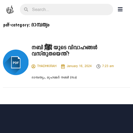
pdf-category: ദാമ്പത്യം
നബി ‎ﷺ യുടെ വിവാഹങ്ങൾ
വസ്തുതയെന്ത്?
THADHKIRAH
January 16, 2024
7:23 am
ദാമ്പത്യം
,
മുഹമ്മദ്‌ നബി (സ്വ)