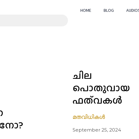
HOME
BLOG
AUDIO
ചില
പൊതുവായ
ഫത്‌വകൾ
ന
മതവിധികൾ
നോ?
September 25, 2024