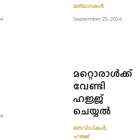
മര്യാദകൾ
24
September 25, 2024
മറ്റൊരാൾക്ക്
വേണ്ടി
ഹജ്ജ്
ചെയ്യൽ
24
മതവിധികൾ
,
ഹജ്ജ്