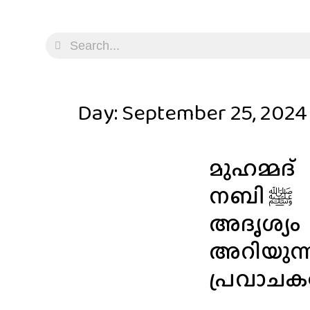
Day: September 25, 2024
മുഹമ്മദ്
നബി ﷺ
അദൃശ്യം
അറിയുന്
പ്രവാചക