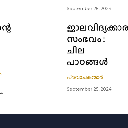
September 25, 2024
റെ
ജാലവിദ്യക്കാ
സംഭവം :
ചില
പാഠങ്ങൾ
ം
,
പ്രവാചകന്മാർ
September 25, 2024
24