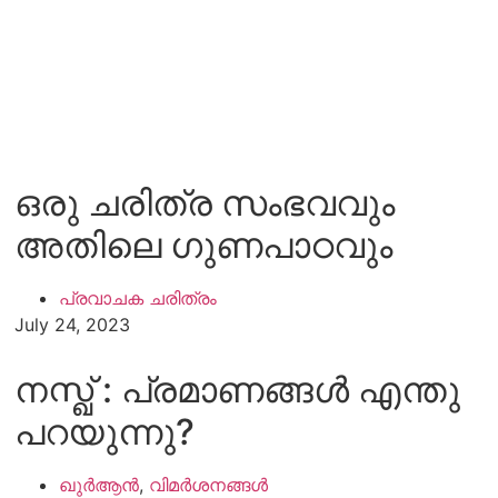
ഒരു ചരിത്ര സംഭവവും
അതിലെ ഗുണപാഠവും
പ്രവാചക ചരിത്രം
July 24, 2023
നസ്ഖ് : പ്രമാണങ്ങള്‍ എന്തു
പറയുന്നു?
ഖുർആൻ
,
വിമർശനങ്ങൾ