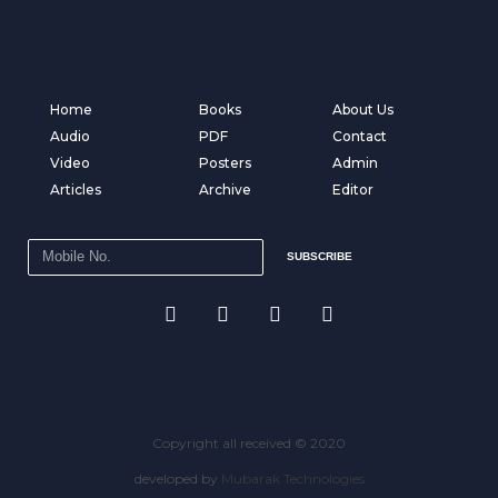
Home
Books
About Us
Audio
PDF
Contact
Video
Posters
Admin
Articles
Archive
Editor
SUBSCRIBE
Copyright all received © 2020
developed by
Mubarak Technologies