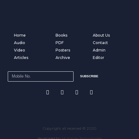
Home
Books
About Us
Audio
PDF
Contact
Video
Posters
Admin
Articles
Archive
Editor
SUBSCRIBE
Copyright all received © 2020
developed by
Mubarak Technologies