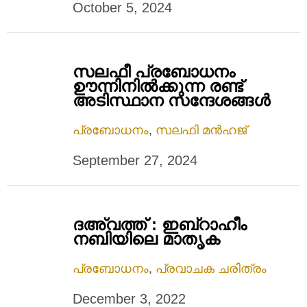
October 5, 2024
സലഫീ പ്രബോധനം
ഊന്നിനിൽക്കുന്ന രണ്ട്
അടിസ്ഥാന സന്ദേശങ്ങൾ
പ്രബോധനം
,
സലഫി മൻഹജ്
September 27, 2024
ദഅ്‌വത്ത് : ഇബ്‌റാഹീം
നബിയിലെ മാതൃക
പ്രബോധനം
,
പ്രവാചക ചരിത്രം
December 3, 2022