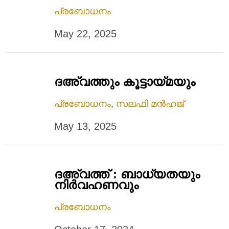
പ്രബോധനം
May 22, 2025
ദഅ്‌വത്തും കൂട്ടായ്മയും
പ്രബോധനം
,
സലഫി മൻഹജ്
May 13, 2025
ദഅ്‌വത്ത് : ബാധ്യതയും
നിര്‍വഹണവും
പ്രബോധനം