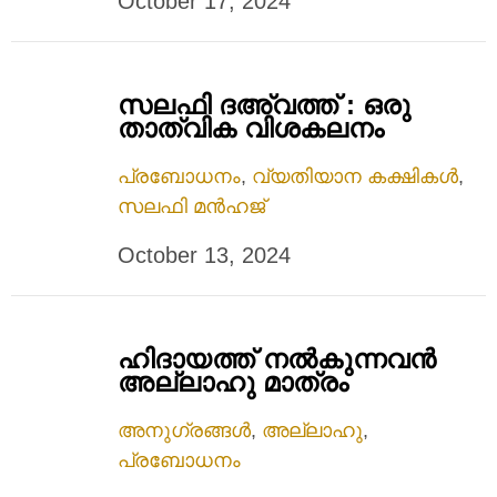
October 17, 2024
സലഫി ദഅ്‌വത്ത് : ഒരു
താത്വിക വിശകലനം
പ്രബോധനം
,
വ്യതിയാന കക്ഷികൾ
,
സലഫി മൻഹജ്
October 13, 2024
ഹിദായത്ത്‌ നൽകുന്നവൻ
അല്ലാഹു മാത്രം
അനുഗ്രങ്ങൾ
,
അല്ലാഹു
,
പ്രബോധനം