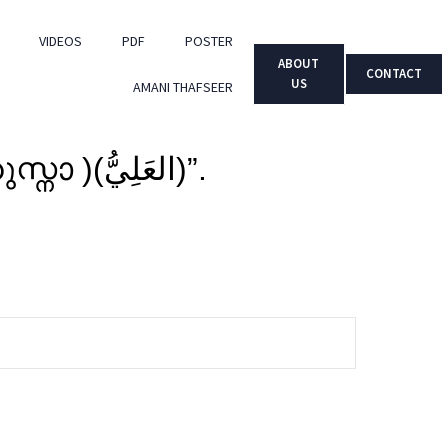
VIDEOS
PDF
POSTER
ABOUT
CONTACT
US
AMANI THAFSEER
“‘അള്ളാഹുവിന്‍റ നാമങ്ങള്‍- Part – 80 (അസ്മാഉല്‍ ഹുസ്നാ )(العَلِيُّ)”.