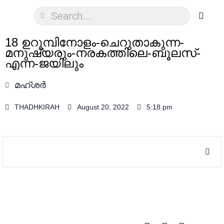
18 ഉറുമ്പിനോളം-ചെറുതാകുന്ന-
മനുഷ്യരും-നരകത്തിലെ-ബൂലസ്-
എന്ന-ജയിലും
മഹ്ശർ
THADHKIRAH
August 20, 2022
5:18 pm